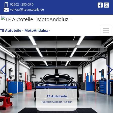
02202 - 285 09 0
verkauf
@te-autoteile.de
TE Autoteile - MotoAndaluz -
TE Autoteile
• Bergisch Gladbach • Lindlar