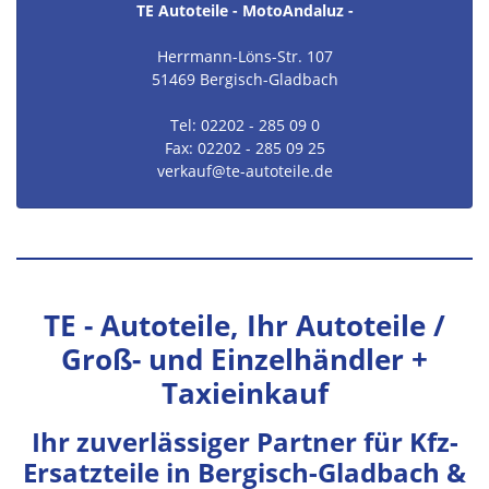
TE Autoteile - MotoAndaluz -
Herrmann-Löns-Str. 107
51469 Bergisch-Gladbach
Tel: 02202 - 285 09 0
Fax: 02202 - 285 09 25
verkauf
@te-autoteile.de
TE - Autoteile, Ihr Autoteile /
Groß- und Einzelhändler +
Taxieinkauf
Ihr zuverlässiger Partner für Kfz-
Ersatzteile in Bergisch-Gladbach &