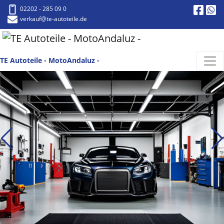
02202 - 285 09 0
verkauf
@te-autoteile.de
TE Autoteile - MotoAndaluz -