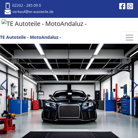
02202 - 285 09 0
verkauf
@te-autoteile.de
TE Autoteile - MotoAndaluz -